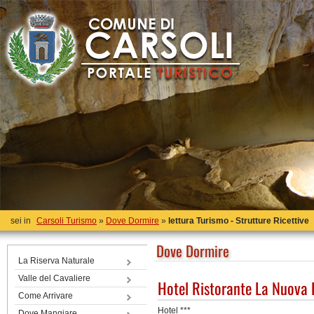
sei in
Carsoli Turismo
»
Dove Dormire
»
lettura Turismo - Strutture Ricettive
Dove Dormire
La Riserva Naturale
Valle del Cavaliere
Hotel Ristorante La Nuova 
Come Arrivare
Hotel ***
Dove Mangiare