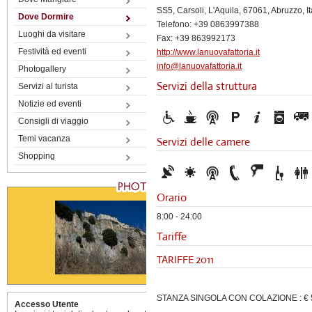
SS5, Carsoli, L'Aquila, 67061, Abruzzo, It
Dove Dormire
Telefono: +39 0863997388
Luoghi da visitare
Fax: +39 863992173
Festività ed eventi
http://www.lanuovafattoria.it
info@lanuovafattoria.it
Photogallery
Servizi della struttura
Servizi al turista
Notizie ed eventi
Consigli di viaggio
Temi vacanza
Servizi delle camere
Shopping
Orario
8:00 - 24:00
Tariffe
TARIFFE 2011
STANZA SINGOLA CON COLAZIONE : € 
Accesso Utente